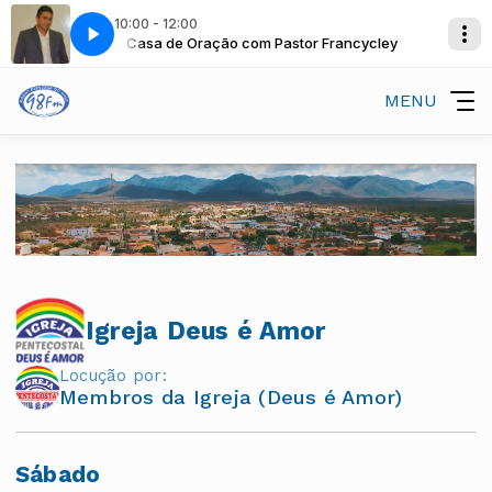
10:00 - 12:00
 Francycley
cisco Alves
Casa de Oração com Pastor Francycley
Conexão Regional com Francisco Alves
MENU
Igreja Deus é Amor
Locução por:
Membros da Igreja (Deus é Amor)
Sábado