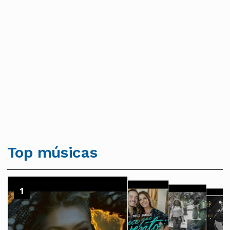
Top músicas
2
1
3
4