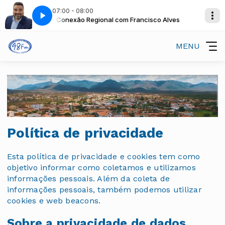
07:00 - 08:00
sco Alves
m Denis Neves
Conexão Regional com Francisco Alves
Manhã Musical (1ª Edição) com Denis Neves
MENU
Política de privacidade
Esta política de privacidade e cookies tem como
objetivo informar como coletamos e utilizamos
informações pessoais. Além da coleta de
informações pessoais, também podemos utilizar
cookies e web beacons.
Sobre a privacidade de dados